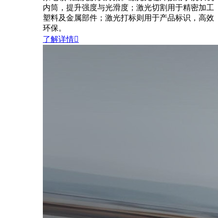
内筒，提升强度与光滑度；激光切割用于精密加工
塑料及金属部件；激光打标则用于产品标识，高效
环保。
了解详情
