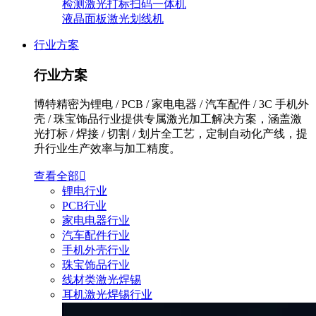
检测激光打标扫码一体机
液晶面板激光划线机
行业方案
行业方案
博特精密为锂电 / PCB / 家电电器 / 汽车配件 / 3C 手机外
壳 / 珠宝饰品行业提供专属激光加工解决方案，涵盖激
光打标 / 焊接 / 切割 / 划片全工艺，定制自动化产线，提
升行业生产效率与加工精度。
查看全部

锂电行业
PCB行业
家电电器行业
汽车配件行业
手机外壳行业
珠宝饰品行业
线材类激光焊锡
耳机激光焊锡行业