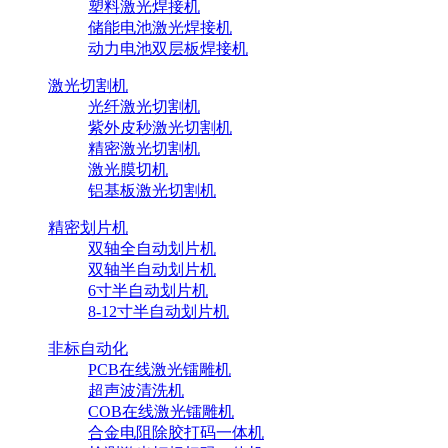
塑料激光焊接机
储能电池激光焊接机
动力电池双层板焊接机
激光切割机
光纤激光切割机
紫外皮秒激光切割机
精密激光切割机
激光膜切机
铝基板激光切割机
精密划片机
双轴全自动划片机
双轴半自动划片机
6寸半自动划片机
8-12寸半自动划片机
非标自动化
PCB在线激光镭雕机
超声波清洗机
COB在线激光镭雕机
合金电阻除胶打码一体机