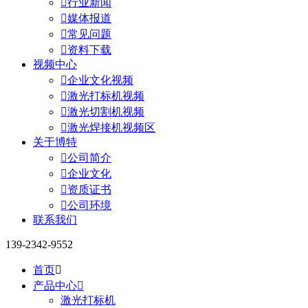

行业新闻

媒体报道

常见问题

资料下载
视频中心

企业文化视频

激光打标机视频

激光切割机视频

激光焊接机视频区
关于博特

公司简介

企业文化

资质证书

公司环境
联系我们
139-2342-9552
首页

产品中心

激光打标机