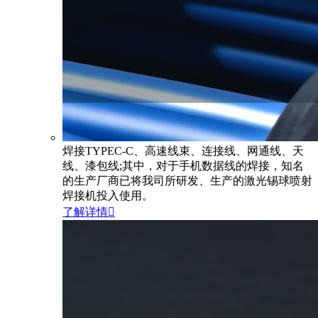
焊接TYPEC-C、高速线束、连接线、网通线、天
线、漆包线;其中，对于手机数据线的焊接，知名
的生产厂商已将我司所研发、生产的激光锡球喷射
焊接机投入使用。
了解详情
