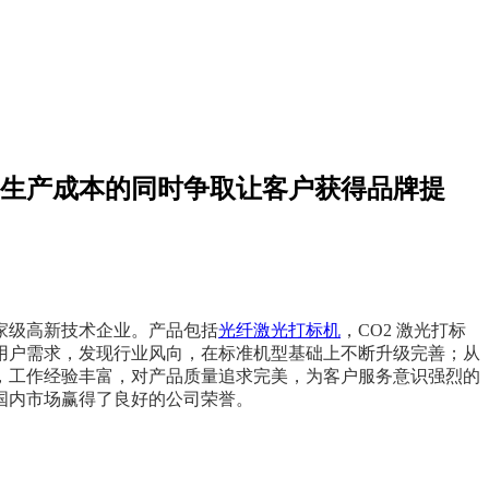
生产成本的同时争取让客户获得品牌提
国家级高新技术企业。产品包括
光纤激光打标机
，CO2 激光打标
用户需求，发现行业风向，在标准机型基础上不断升级完善；从
，工作经验丰富，对产品质量追求完美，为客户服务意识强烈的
国内市场赢得了良好的公司荣誉。