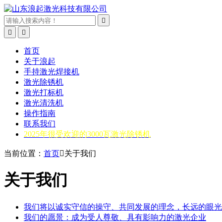



首页
关于浪起
手持激光焊接机
激光除锈机
激光打标机
激光清洗机
操作指南
联系我们
2025年很受欢迎的3000瓦激光除锈机
当前位置：
首页

关于我们
关于我们
我们将以诚实守信的操守、共同发展的理念，长远的眼光
我们的愿景：成为受人尊敬、具有影响力的激光企业