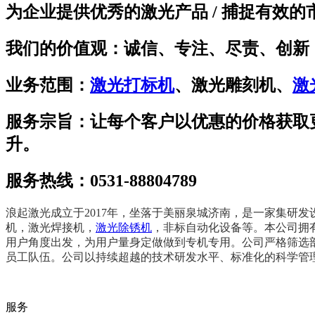
为企业提供优秀的激光产品 / 捕捉有效的
我们的价值观：诚信、专注、尽责、创新
业务范围：
激光打标机
、激光雕刻机、
激
服务宗旨：让每个客户以优惠的价格获取
升。
服务热线：0531-88804789
浪起激光成立于2017年，坐落于美丽泉城济南，是一家集研发
机，激光焊接机，
激光除锈机
，非标自动化设备等。本公司拥
用户角度出发，为用户量身定做做到专机专用。公司严格筛选
员工队伍。公司以持续超越的技术研发水平、标准化的科学管
服务