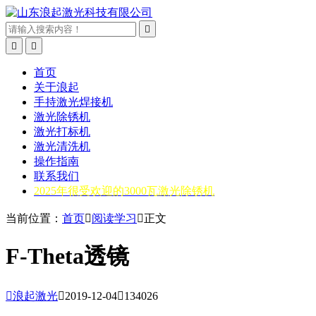



首页
关于浪起
手持激光焊接机
激光除锈机
激光打标机
激光清洗机
操作指南
联系我们
2025年很受欢迎的3000瓦激光除锈机
当前位置：
首页

阅读学习

正文
F-Theta透镜

浪起激光

2019-12-04

134026