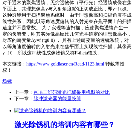
对于通常的聚焦透镜，无穷远物体（平行光）经透镜成像在焦
平面上，其理想像高y与入射角度θ的正切成正比，即y=f tgθ。
这种透镜用于扫描聚焦系统时，由于理想像高和扫描角度不成
线性关系，因此以等角速度偏转的入射光束在焦平面上的扫描
速度并不是常数。 为了实现等速扫描，应使聚焦透镜产生一
定的负畸变，即其实际像高应比几何光学确定的理想像高小，
对应的畸变量Δy=f (tgθ-θ) ， 具有上述畸变量的透镜系统，对
以等角速度偏转的入射光束在焦平面上实现线性扫描，其像高
y=f θ，所以这种线性成像物镜又称F-theta镜头。
本文链接：
https://www.goldlaser.cn/Read/1123.html
转载需授
权！
场镜
上一章：
PCB二维码激光打标采用机型的对比
下一章：
脉冲激光器的能量换算
激光除锈机的培训内容有哪些？