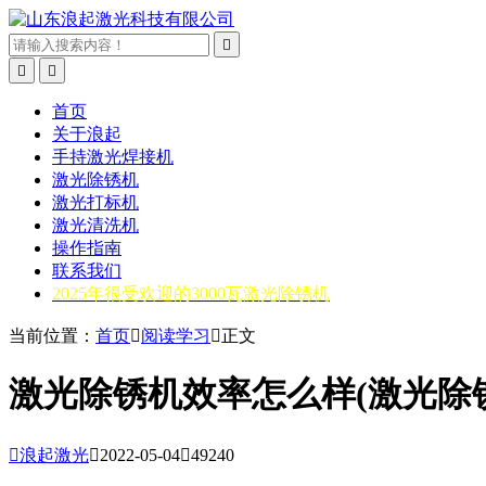



首页
关于浪起
手持激光焊接机
激光除锈机
激光打标机
激光清洗机
操作指南
联系我们
2025年很受欢迎的3000瓦激光除锈机
当前位置：
首页

阅读学习

正文
激光除锈机效率怎么样(激光除

浪起激光

2022-05-04

49240