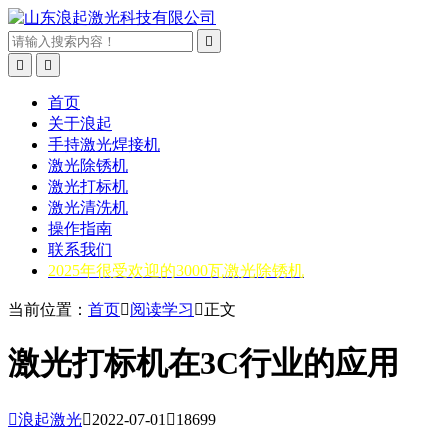



首页
关于浪起
手持激光焊接机
激光除锈机
激光打标机
激光清洗机
操作指南
联系我们
2025年很受欢迎的3000瓦激光除锈机
当前位置：
首页

阅读学习

正文
激光打标机在3C行业的应用

浪起激光

2022-07-01

18699