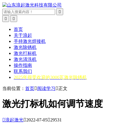



首页
关于浪起
手持激光焊接机
激光除锈机
激光打标机
激光清洗机
操作指南
联系我们
2025年很受欢迎的3000瓦激光除锈机
当前位置：
首页

阅读学习

正文
激光打标机如何调节速度

浪起激光

2022-07-05

29531