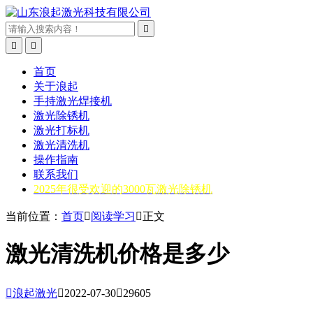



首页
关于浪起
手持激光焊接机
激光除锈机
激光打标机
激光清洗机
操作指南
联系我们
2025年很受欢迎的3000瓦激光除锈机
当前位置：
首页

阅读学习

正文
激光清洗机价格是多少

浪起激光

2022-07-30

29605