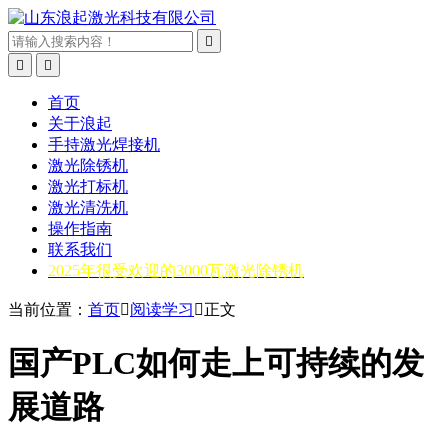



首页
关于浪起
手持激光焊接机
激光除锈机
激光打标机
激光清洗机
操作指南
联系我们
2025年很受欢迎的3000瓦激光除锈机
当前位置：
首页

阅读学习

正文
国产PLC如何走上可持续的发
展道路