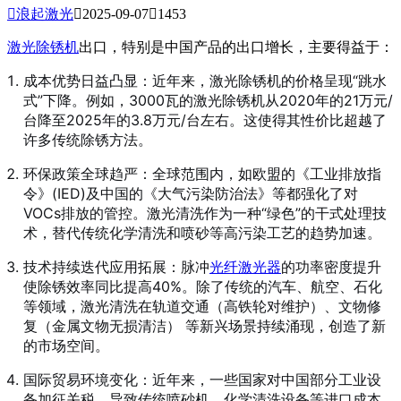

浪起激光

2025-09-07

1453
激光除锈机
出口，特别是中国产品的出口增长，主要得益于：
成本优势日益凸显：近年来，激光除锈机的价格呈现“跳水
式”下降。例如，3000瓦的激光除锈机从2020年的21万元/
台降至2025年的3.8万元/台左右。这使得其性价比超越了
许多传统除锈方法。
环保政策全球趋严：全球范围内，如欧盟的《工业排放指
令》(IED)及中国的《大气污染防治法》等都强化了对
VOCs排放的管控。激光清洗作为一种“绿色”的干式处理技
术，替代传统化学清洗和喷砂等高污染工艺的趋势加速。
技术持续迭代应用拓展：脉冲
光纤
激光器
的功率密度提升
使除锈效率同比提高40%。除了传统的汽车、航空、石化
等领域，激光清洗在轨道交通（高铁轮对维护）、文物修
复（金属文物无损清洁） 等新兴场景持续涌现，创造了新
的市场空间。
国际贸易环境变化：近年来，一些国家对中国部分工业设
备加征关税，导致传统喷砂机、化学清洗设备等进口成本