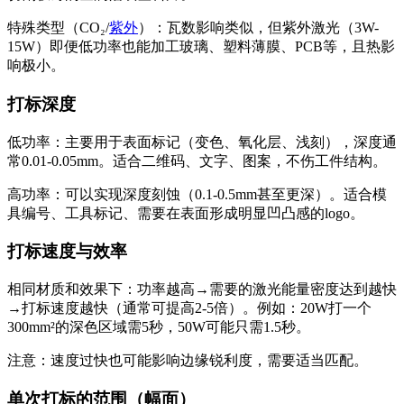
特殊类型（CO₂/
紫外
）：瓦数影响类似，但紫外激光（3W-
15W）即便低功率也能加工玻璃、塑料薄膜、PCB等，且热影
响极小。
打标深度
低功率：主要用于表面标记（变色、氧化层、浅刻），深度通
常0.01-0.05mm。适合二维码、文字、图案，不伤工件结构。
高功率：可以实现深度刻蚀（0.1-0.5mm甚至更深）。适合模
具编号、工具标记、需要在表面形成明显凹凸感的logo。
打标速度与效率
相同材质和效果下：功率越高→需要的激光能量密度达到越快
→打标速度越快（通常可提高2-5倍）。例如：20W打一个
300mm²的深色区域需5秒，50W可能只需1.5秒。
注意：速度过快也可能影响边缘锐利度，需要适当匹配。
单次打标的范围（幅面）