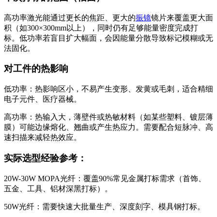
高功率激光能通过更长的焦距、更大的
振镜
镜片来覆盖更大面
积（如300×300mm以上），同时仍有足够能量密度完成打
标。低功率若盲目扩大幅面，会因能量分散导致标记模糊或无
法固化。
对工件的热影响
低功率：热影响区小，不易产生变形、发黄或毛刺，适合精细
电子元件、医疗器械。
高功率：热输入大，薄壁件或热敏材料（如某些塑料、镀层薄
膜）可能边缘熔化、翘曲或产生热应力。需要配合短脉冲、高
速扫描来减轻热效应。
实际选型经验参考：
20W-30W MOPA光纤：覆盖90%常见金属打标需求（首饰、
五金、工具、铝材深黑打标）。
50W光纤：需要快速大批量生产、深度刻字、模具钢打标。