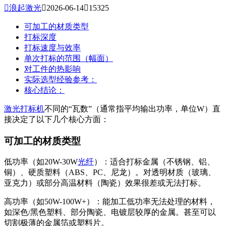

浪起激光

2026-06-14

15325
可加工的材质类型
打标深度
打标速度与效率
单次打标的范围（幅面）
对工件的热影响
实际选型经验参考：
核心结论：
激光打标机
不同的“瓦数”（通常指平均输出功率，单位W）直
接决定了以下几个核心方面：
可加工的材质类型
低功率（如20W-30W
光纤
）：适合打标金属（不锈钢、铝、
铜）、硬质塑料（ABS、PC、尼龙）。对透明材质（玻璃、
亚克力）或部分高温材料（陶瓷）效果很差或无法打标。
高功率（如50W-100W+）：能加工低功率无法处理的材料，
如深色/黑色塑料、部分陶瓷、电镀层较厚的金属。甚至可以
切割极薄的金属箔或塑料片。