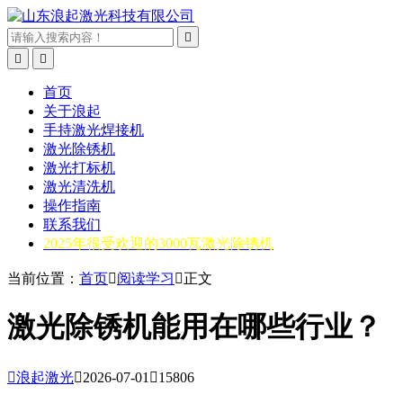



首页
关于浪起
手持激光焊接机
激光除锈机
激光打标机
激光清洗机
操作指南
联系我们
2025年很受欢迎的3000瓦激光除锈机
当前位置：
首页

阅读学习

正文
激光除锈机能用在哪些行业？

浪起激光

2026-07-01

15806