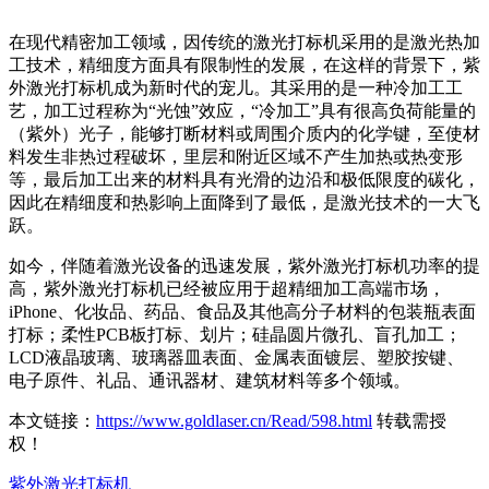
在现代精密加工领域，因传统的激光打标机采用的是激光热加
工技术，精细度方面具有限制性的发展，在这样的背景下，紫
外激光打标机成为新时代的宠儿。其采用的是一种冷加工工
艺，加工过程称为“光蚀”效应，“冷加工”具有很高负荷能量的
（紫外）光子，能够打断材料或周围介质内的化学键，至使材
料发生非热过程破坏，里层和附近区域不产生加热或热变形
等，最后加工出来的材料具有光滑的边沿和极低限度的碳化，
因此在精细度和热影响上面降到了最低，是激光技术的一大飞
跃。
如今，伴随着激光设备的迅速发展，紫外激光打标机功率的提
高，紫外激光打标机已经被应用于超精细加工高端市场，
iPhone、化妆品、药品、食品及其他高分子材料的包装瓶表面
打标；柔性PCB板打标、划片；硅晶圆片微孔、盲孔加工；
LCD液晶玻璃、玻璃器皿表面、金属表面镀层、塑胶按键、
电子原件、礼品、通讯器材、建筑材料等多个领域。
本文链接：
https://www.goldlaser.cn/Read/598.html
转载需授
权！
紫外激光打标机