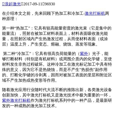

浪起激光

2017-09-11

96930
在介绍本文之前，先来回顾下热加工和冷加工-
激光打标机
两
种原理：
第一种“热加工”：它具有较高能量密度的激光束（它是集中的
能量流），照射在被加工材料表面上，材料表面吸收激光能
量，在照射区域内产生热激发过程，从而使材料表面（或涂
层）温度上升，产生变态、熔融、烧蚀、蒸发等现象。
第二种“冷加工”：它具有很高负荷能量的（
紫外
）光子，能
够打断材料（特别是有机材料）或周围介质内的化学键，至使
材料发生非热过程破坏。这种冷加工在激光标记加工中具有特
殊的意义，因为它不是热烧蚀，而是不产生"热损伤"副作用
的、打断化学键的冷剥离，因而对被加工表面的里层和附近区
域不产生加热或热变形等作用。
随着激光应用行业随时代大流不断的推陈出新，各类激光设备
创新加快，其中激光打标机又是激光技术中极为重要的一环，
紫外激光打标机
作为激光打标机系列中的一种产品，是最新研
发的一种成熟的激光加工技术。