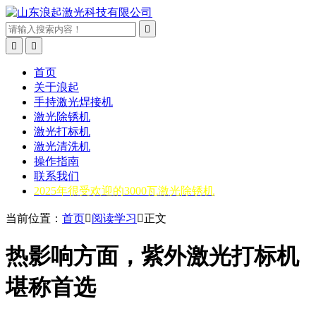



首页
关于浪起
手持激光焊接机
激光除锈机
激光打标机
激光清洗机
操作指南
联系我们
2025年很受欢迎的3000瓦激光除锈机
当前位置：
首页

阅读学习

正文
热影响方面，紫外激光打标机
堪称首选