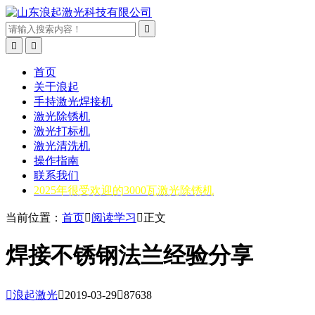



首页
关于浪起
手持激光焊接机
激光除锈机
激光打标机
激光清洗机
操作指南
联系我们
2025年很受欢迎的3000瓦激光除锈机
当前位置：
首页

阅读学习

正文
焊接不锈钢法兰经验分享

浪起激光

2019-03-29

87638