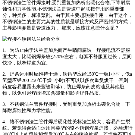
不锈钢法兰管件焊接时,受到重复加热析出碳化合物,下降耐腐
蚀性和力学性能.不锈钢法兰是管道中起联接作用的重要部
分，种类多，标准繁乱。由于其主要起联接作用，由于这个，
不锈钢法兰的主要尤其的性质就是联接方式及严密封闭方式，
主导影响参量是管道压力 。那末，应该注意些什么呢？
1、为防止由于法兰盖加热而产生睛间腐蚀，焊接电流不舒服
宜太大，比碳钢焊条较少20%左右，电弧不舒服宜过长，层间
快冷，以窄焊道为宜。
2、焊条运用时应维持干燥，钛钙型应经150℃干燥1小时，低a
氢型应经200-250℃干燥1小时(不可以以多次重复烘干，否则
药皮容易显露出来裂缝剥落)，防止焊条药皮粘油及其他脏
物，以免引起焊缝增加含碳量和影响焊件品质。
3、不锈钢法兰管件焊接时，受到重复加热析出碳化合物，下
降耐腐蚀性和力学性能。
4、铬不锈钢法兰管件焊后硬化性美标法兰较大，容易产生裂
纹。若觉得合适而运用同类型的铬不锈钢焊条焊接，必须进行
300℃以上的预热和焊后700℃左右的缓冷处置。若焊件不可以