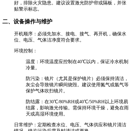
好，排除火灾隐患。建议设置‌激光防护帘或隔板‌，并张
贴警示标志。
二、设备操作与维护
‌开机顺序‌：必须‌先加水、接电、接气、再开机‌，确保水
位、电压、气体洁净度符合要求。
‌环境控制‌：
‌温度‌：环境温度应控制在‌40℃以内‌，保证冷水机制
冷量。
‌防污染‌：镜片（尤其是保护镜片）必须保持清洁，‌
灰尘会导致镜片瞬间烧毁‌。建议使用‌氮气或氩气等
保护气体‌吹扫镜片。
‌防结露‌：在‌30℃/80%RH‌或‌40℃/50%RH‌以上环境易
结露，影响激光传输。需保持环境干燥，避免在雨
天或高湿环境使用。
‌日常维护‌：定期检查水位、电压、气体供应和镜片清洁
情况。镜片污染后需及时清洁或更换。