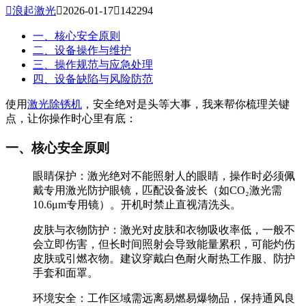

浪起激光

2026-01-17

142294
一、核心安全原则
二、设备操作与维护
三、操作规范与应急处理
四、设备缺陷与风险防范
使用
激光除锈机
，安全绝对是头等大事，我来帮你梳理关键
点，让你操作时心里有底：
一、核心安全原则
‌眼睛保护‌：激光绝对不能照射人的眼睛，操作时必须佩
戴‌专用激光防护眼镜‌，匹配设备波长（如CO₂激光需
10.6μm专用镜）。开机时禁止直视清洗头。
‌皮肤与衣物防护‌：激光对皮肤和衣物吸收率低，一般不
会立即伤害，但‌长时间照射会导致能量累积，可能灼伤
皮肤或引燃衣物‌。建议穿戴‌白色耐火耐热工作服、防护
手套和面罩‌。
‌环境安全‌：工作区域需‌远离易燃易爆物品‌，保持通风良