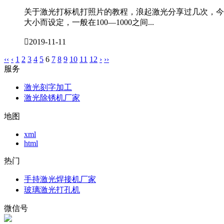
关于激光打标机打照片的教程，浪起激光分享过几次，今
大小而设定，一般在100—1000之间...

2019-11-11
‹‹
‹
1
2
3
4
5
6
7
8
9
10
11
12
›
››
服务
激光刻字加工
激光除锈机厂家
地图
xml
html
热门
手持激光焊接机厂家
玻璃激光打孔机
微信号