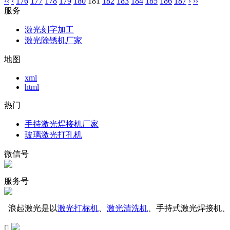
‹‹
‹
176
177
178
179
180
181
182
183
184
185
186
187
›
››
服务
激光刻字加工
激光除锈机厂家
地图
xml
html
热门
手持激光焊接机厂家
玻璃激光打孔机
微信号
服务号
浪起激光是以
激光打标机
、
激光清洗机
、手持式激光焊接机、
