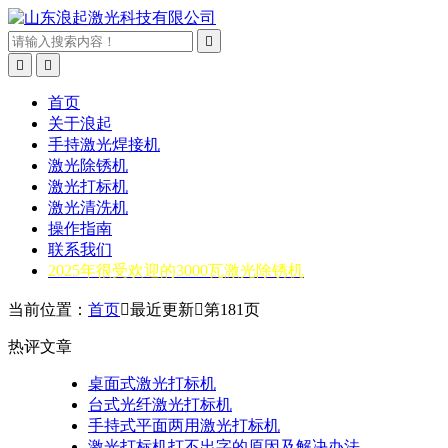



首页
关于浪起
手持激光焊接机
激光除锈机
激光打标机
激光清洗机
操作指南
联系我们
2025年很受欢迎的3000瓦激光除锈机
当前位置：
首页

最近更新

第181页
热评文章
桌面式激光打标机
台式光纤激光打标机
手持式平面两用激光打标机
激光打标机打不出字的原因及解决办法