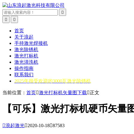



首页
关于浪起
手持激光焊接机
激光除锈机
激光打标机
激光清洗机
操作指南
联系我们
2025年很受欢迎的3000瓦激光除锈机
当前位置：
首页

激光打标机矢量图下载

正文
【可乐】激光打标机硬币矢量图

浪起激光

2020-10-18

87583