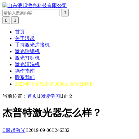



首页
关于浪起
手持激光焊接机
激光除锈机
激光打标机
激光清洗机
操作指南
联系我们
2025年很受欢迎的3000瓦激光除锈机
当前位置：
首页

阅读学习

正文
杰普特激光器怎么样？

浪起激光

2019-09-06

246332