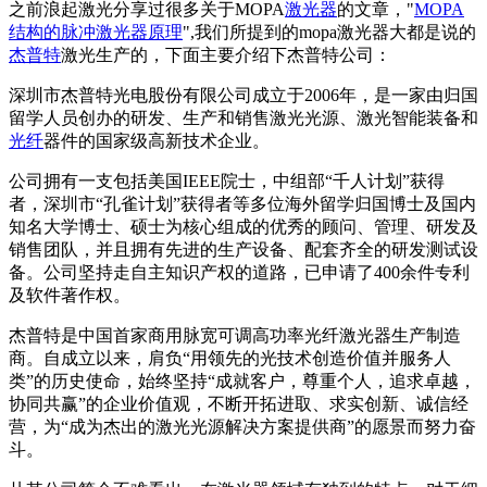
之前浪起激光分享过很多关于MOPA
激光器
的文章，"
MOPA
结构的脉冲激光器原理
",我们所提到的mopa激光器大都是说的
杰普特
激光生产的，下面主要介绍下杰普特公司：
深圳市杰普特光电股份有限公司成立于2006年，是一家由归国
留学人员创办的研发、生产和销售激光光源、激光智能装备和
光纤
器件的国家级高新技术企业。
公司拥有一支包括美国IEEE院士，中组部“千人计划”获得
者，深圳市“孔雀计划”获得者等多位海外留学归国博士及国内
知名大学博士、硕士为核心组成的优秀的顾问、管理、研发及
销售团队，并且拥有先进的生产设备、配套齐全的研发测试设
备。公司坚持走自主知识产权的道路，已申请了400余件专利
及软件著作权。
杰普特是中国首家商用脉宽可调高功率光纤激光器生产制造
商。自成立以来，肩负“用领先的光技术创造价值并服务人
类”的历史使命，始终坚持“成就客户，尊重个人，追求卓越，
协同共赢”的企业价值观，不断开拓进取、求实创新、诚信经
营，为“成为杰出的激光光源解决方案提供商”的愿景而努力奋
斗。