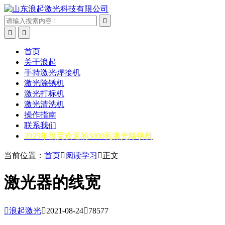



首页
关于浪起
手持激光焊接机
激光除锈机
激光打标机
激光清洗机
操作指南
联系我们
2025年很受欢迎的3000瓦激光除锈机
当前位置：
首页

阅读学习

正文
激光器的线宽

浪起激光

2021-08-24

78577