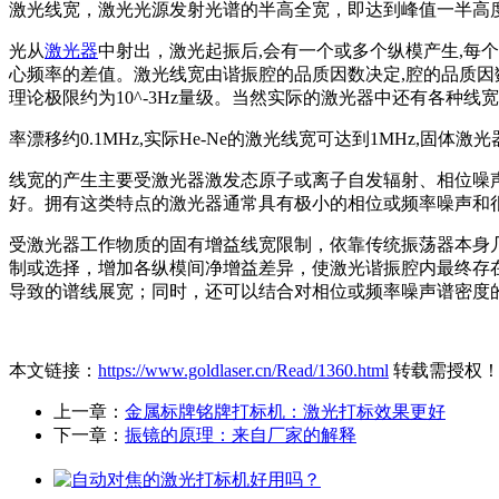
激光线宽，激光光源发射光谱的半高全宽，即达到峰值一半高度
光从
激光器
中射出，激光起振后,会有一个或多个纵模产生,每
心频率的差值。激光线宽由谐振腔的品质因数决定,腔的品质因数
理论极限约为10^-3Hz量级。当然实际的激光器中还有各种线宽
率漂移约0.1MHz,实际He-Ne的激光线宽可达到1MHz,固体
线宽的产生主要受激光器激发态原子或离子自发辐射、相位噪
好。拥有这类特点的激光器通常具有极小的相位或频率噪声和
受激光器工作物质的固有增益线宽限制，依靠传统振荡器本身
制或选择，增加各纵模间净增益差异，使激光谐振腔内最终存
导致的谱线展宽；同时，还可以结合对相位或频率噪声谱密度
本文链接：
https://www.goldlaser.cn/Read/1360.html
转载需授权
上一章：
金属标牌铭牌打标机：激光打标效果更好
下一章：
振镜的原理：来自厂家的解释