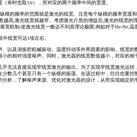
（有时也取1/e），所对应的两个频率中间的宽度。
个纵模的频率的范围就是激光的线宽。注意每个纵模的频率宽度
越高,激光线宽就越窄。考虑激光介质的增益后,激光的线宽的理论
展宽机制,使激光线宽一般达不到其理论极限,例如对于He-Ne,温度
激光器中线宽可达1埃左右。
声、以及谐振腔机械振动、温度抖动等外界因素的影响。线宽的
很小的相对强度噪声。同时，激光器的线宽数值越小，对应的相
几乎无法直接实现窄线宽激光的输出。为了实现窄线宽激光运转
在少数几个甚至只有一个纵模的振荡。在该过程中，往往也要控
的分析，了解噪声来源、优化对激光器的设计，从而实现稳定的
！