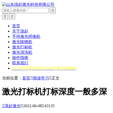



首页
关于浪起
手持激光焊接机
激光除锈机
激光打标机
激光清洗机
操作指南
联系我们
2025年很受欢迎的3000瓦激光除锈机
当前位置：
首页

阅读学习

正文
激光打标机打标深度一般多深

浪起激光

2022-06-08

43135