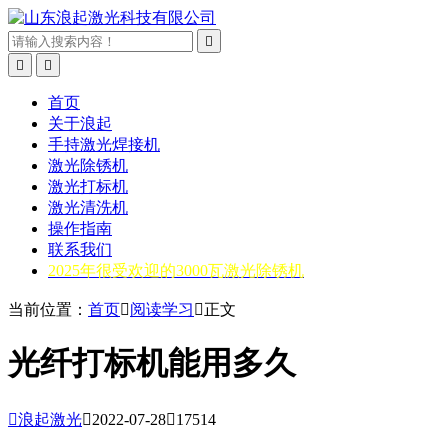



首页
关于浪起
手持激光焊接机
激光除锈机
激光打标机
激光清洗机
操作指南
联系我们
2025年很受欢迎的3000瓦激光除锈机
当前位置：
首页

阅读学习

正文
光纤打标机能用多久

浪起激光

2022-07-28

17514