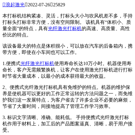

浪起激光

2022-07-26

25829
本打标机结构紧凑、灵活，打标头大小与吹风机差不多，手持
打标头打标非常方便，没有空间限制。 该机具有“体积小、质
量全面”的特点，具有
光纤激光打标机
的高速、高质量、高性
价比的特点。
该设备最大的特点是体积很小，可以放在汽车的后备箱内，携
带方便，即使在小车间也可以工作。
1.便携式
光纤
激光打标机
使用寿命长达10万小时。机器使用寿
命长，客户无需频繁换机，让客户在使用激光打标机进行打标
时节省大量成本，以最小的成本获得最大的收益。
2、便携式光纤激光打标机具有免维护的特点。机器的维护保
养是使机器可以更好的工作正常运转的方法问题之一，而免维
护我们这一发展特点，为客户省去了许多企业不必要的麻烦，
节省了大量时间，间接地提高了管理工作学习效率。
3. 标识文字清晰、准确、能耗低。 手持便携式光纤激光打标
机作用于材料上，加工后的产品图案逼真、清晰，易于用户接
受。