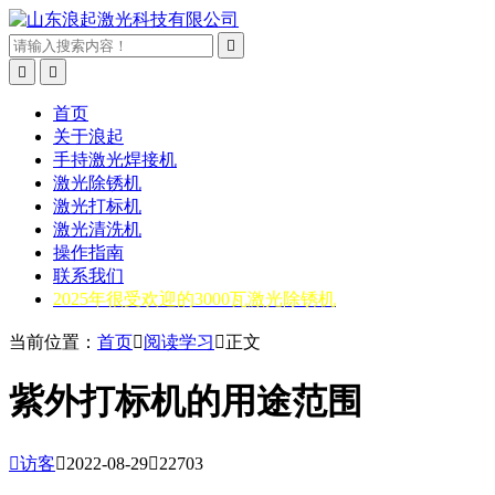



首页
关于浪起
手持激光焊接机
激光除锈机
激光打标机
激光清洗机
操作指南
联系我们
2025年很受欢迎的3000瓦激光除锈机
当前位置：
首页

阅读学习

正文
紫外打标机的用途范围

访客

2022-08-29

22703