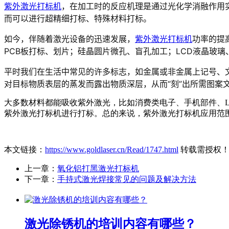
紫外激光打标机
，在加工时的反应机理是通过光化学消融作用
而可以进行超精细打标、特殊材料打标。
如今，伴随着激光设备的迅速发展，
紫外
激光打标机
功率的提
PCB板打标、划片；硅晶圆片微孔、盲孔加工；LCD液晶玻
平时我们在生活中常见的许多标志，如金属或非金属上记号、
对目标物质表层的蒸发而露出物质深层，从而“刻”出所需图案
大多数材料都能吸收紫外激光，比如消费类电子、手机部件、L
紫外激光打标机进行打标。总的来说，紫外激光打标机应用范
本文链接：
https://www.goldlaser.cn/Read/1747.html
转载需授权
上一章：
氧化铝打黑激光打标机
下一章：
手持式激光焊接常见的问题及解决方法
激光除锈机的培训内容有哪些？