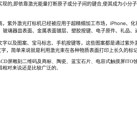
实现的,即依靠激光能量打断原子或分子间的键合,使其成为小分
高，紫外激光打标机已经被应用于超精细加工市场，iPhone、
璃、玻璃器皿表面、金属表面镀层、塑胶按键、电子原件、礼品、
文字以及图案、宝马标志、手机按键等，这些图案都是通过紫外
文字，简单来说就是利用激光束在各种物质表面打印上长久的标
CD屏雕刻二维码及商标、陶瓷、蓝宝石片、电容式触摸屏ITO
围相对来说还是比较广泛的。
！