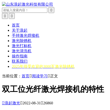



首页
关于浪起
手持激光焊接机
激光除锈机
激光打标机
激光清洗机
操作指南
联系我们
2025年很受欢迎的3000瓦激光除锈机
当前位置：
首页

阅读学习

正文
双工位光纤激光焊接机的特性

浪起激光

2022-08-31

26860