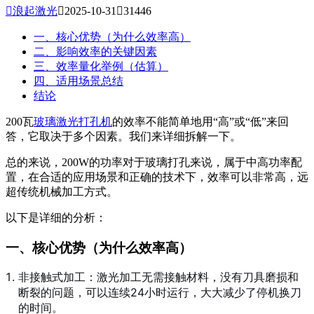

浪起激光

2025-10-31

31446
一、核心优势（为什么效率高）
二、影响效率的关键因素
三、效率量化举例（估算）
四、适用场景总结
结论
200瓦
玻璃激光打孔机
的效率不能简单地用“高”或“低”来回
答，它取决于多个因素。我们来详细拆解一下。
总的来说，200W的功率对于玻璃打孔来说，属于中高功率配
置，在合适的应用场景和正确的技术下，效率可以非常高，远
超传统机械加工方式。
以下是详细的分析：
一、核心优势（为什么效率高）
非接触式加工：激光加工无需接触材料，没有刀具磨损和
断裂的问题，可以连续24小时运行，大大减少了停机换刀
的时间。