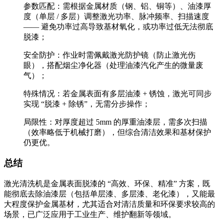
参数匹配：需根据金属材质（钢、铝、铜等）、油漆厚
度（单层 / 多层）调整激光功率、脉冲频率、扫描速度
—— 避免功率过高导致基材氧化，或功率过低无法彻底
脱漆；
安全防护：作业时需佩戴激光防护镜（防止激光伤
眼），搭配烟尘净化器（处理油漆汽化产生的微量废
气）；
特殊情况：若金属表面有多层油漆 + 锈蚀，激光可同步
实现 “脱漆 + 除锈”，无需分步操作；
局限性：对厚度超过 5mm 的厚重油漆层，需多次扫描
（效率略低于机械打磨），但综合清洁效果和基材保护
仍更优。
总结
激光清洗机是金属表面脱漆的 “高效、环保、精准” 方案，既
能彻底去除油漆层（包括单层漆、多层漆、老化漆），又能最
大程度保护金属基材，尤其适合对清洁质量和环保要求较高的
场景，已广泛应用于工业生产、维护翻新等领域。