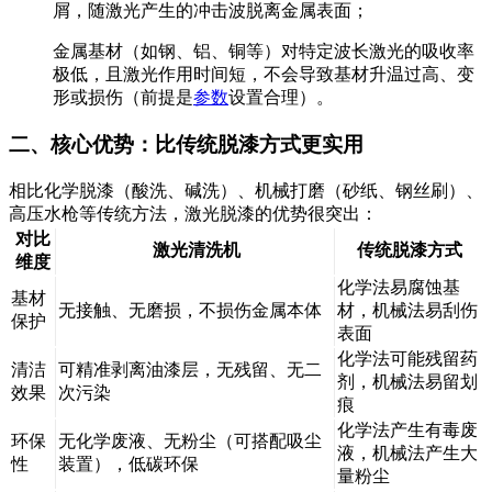
屑，随激光产生的冲击波脱离金属表面；
金属基材（如钢、铝、铜等）对特定波长激光的吸收率
极低，且激光作用时间短，不会导致基材升温过高、变
形或损伤（前提是
参数
设置合理）。
二、核心优势：比传统脱漆方式更实用
相比化学脱漆（酸洗、碱洗）、机械打磨（砂纸、钢丝刷）、
高压水枪等传统方法，激光脱漆的优势很突出：
对比
激光清洗机
传统脱漆方式
维度
化学法易腐蚀基
基材
无接触、无磨损，不损伤金属本体
材，机械法易刮伤
保护
表面
化学法可能残留药
清洁
可精准剥离油漆层，无残留、无二
剂，机械法易留划
效果
次污染
痕
化学法产生有毒废
环保
无化学废液、无粉尘（可搭配吸尘
液，机械法产生大
性
装置），低碳环保
量粉尘