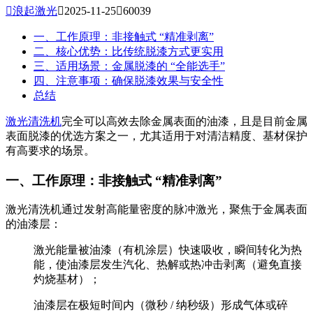

浪起激光

2025-11-25

60039
一、工作原理：非接触式 “精准剥离”
二、核心优势：比传统脱漆方式更实用
三、适用场景：金属脱漆的 “全能选手”
四、注意事项：确保脱漆效果与安全性
总结
激光清洗机
完全可以高效去除金属表面的油漆，且是目前金属
表面脱漆的优选方案之一，尤其适用于对清洁精度、基材保护
有高要求的场景。
一、工作原理：非接触式 “精准剥离”
激光清洗机通过发射高能量密度的脉冲激光，聚焦于金属表面
的油漆层：
激光能量被油漆（有机涂层）快速吸收，瞬间转化为热
能，使油漆层发生汽化、热解或热冲击剥离（避免直接
灼烧基材）；
油漆层在极短时间内（微秒 / 纳秒级）形成气体或碎