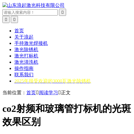



首页
关于浪起
手持激光焊接机
激光除锈机
激光打标机
激光清洗机
操作指南
联系我们
2025年很受欢迎的3000瓦激光除锈机
当前位置：
首页

阅读学习

正文
co2射频和玻璃管打标机的光斑
效果区别