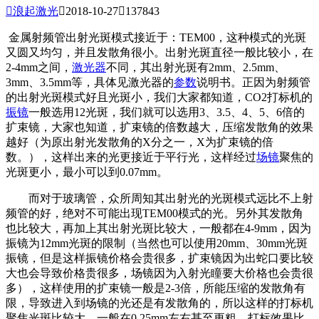

浪起激光

2018-10-27

137843
金属射频管出射光斑模式接近于：TEM00，这种模式的光斑
又圆又均匀，并且发散角很小。出射光斑直径一般比较小，在
2-4mm之间，
激光器
不同，其出射光斑有2mm、2.5mm、
3mm、3.5mm等，具体见激光器的
参数
说明书。正因为射频管
的出射光斑模式好且光斑小，我们大家都知道，CO2打标机的
振镜
一般选用12光斑，我们就可以选用3、3.5、4、5、6倍的
扩束镜，大家也知道，扩束镜的倍数越大，压缩发散角的效果
越好（为原出射光发散角的X分之一，X为扩束镜的倍
数。），这样出来的光更接近于平行光，这样经过
场镜
聚焦的
光斑更小，最小可以到0.07mm。
而对于玻璃管，众所周知其出射光的光斑模式远比不上射
频管的好，绝对不可能出现TEM00模式的光。另外其发散角
也比较大，再加上其出射光斑比较大，一般都在4-9mm，因为
振镜为12mm光斑的限制（当然也可以使用20mm、30mm光斑
振镜，但是这样振镜价格会贵很多，扩束镜因为出蛇口要比较
大也会导致价格贵很多，场镜因为入射光瞳要大价格也会贵很
多），这样使用的扩束镜一般是2-3倍，所能压缩的发散角有
限，导致进入到场镜的光还是有发散角的，所以这样的打标机
聚焦光斑比较大，一般在0.25mm左右甚至更粗，打标效果比