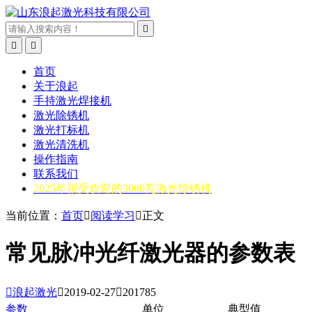



首页
关于浪起
手持激光焊接机
激光除锈机
激光打标机
激光清洗机
操作指南
联系我们
2025年很受欢迎的3000瓦激光除锈机
当前位置：
首页

阅读学习

正文
常见脉冲光纤激光器的参数表

浪起激光

2019-02-27

201785
参数
单位
典型值