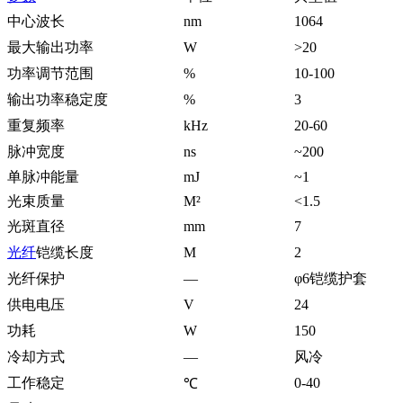
中心波长
nm
1064
最大输出功率
W
>20
功率调节范围
%
10-100
输出功率稳定度
%
3
重复频率
kHz
20-60
脉冲宽度
ns
~200
单脉冲能量
mJ
~1
光束质量
M²
<1.5
光斑直径
mm
7
光纤
铠缆长度
M
2
光纤保护
—
φ6铠缆护套
供电电压
V
24
功耗
W
150
冷却方式
—
风冷
工作稳定
0-40
℃