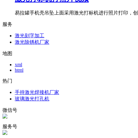
易拉罐手机壳吊坠上面采用激光打标机进行照片打印，创业
服务
激光刻字加工
激光除锈机厂家
地图
xml
html
热门
手持激光焊接机厂家
玻璃激光打孔机
微信号
服务号