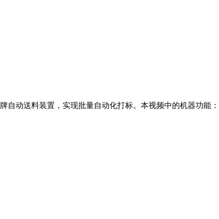
动送料装置，实现批量自动化打标。本视频中的机器功能：1、铭牌