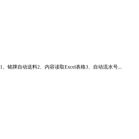
自动送料2、内容读取Excel表格3、自动流水号...