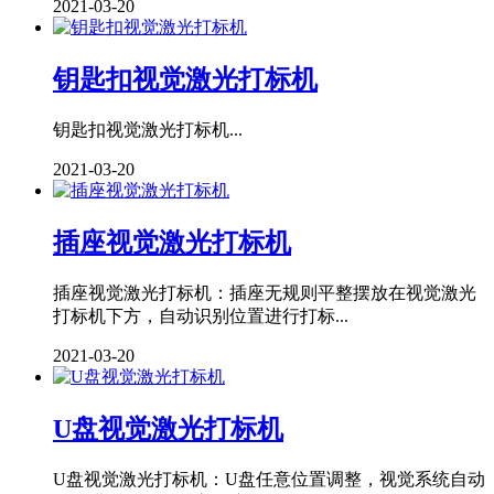
2021-03-20
钥匙扣视觉激光打标机
钥匙扣视觉激光打标机...
2021-03-20
插座视觉激光打标机
插座视觉激光打标机：插座无规则平整摆放在视觉激光
打标机下方，自动识别位置进行打标...
2021-03-20
U盘视觉激光打标机
U盘视觉激光打标机：U盘任意位置调整，视觉系统自动