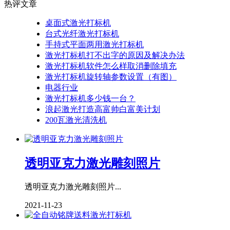
热评文章
桌面式激光打标机
台式光纤激光打标机
手持式平面两用激光打标机
激光打标机打不出字的原因及解决办法
激光打标机软件怎么样取消删除填充
激光打标机旋转轴参数设置（有图）
电器行业
激光打标机多少钱一台？
浪起激光打造高富帅白富美计划
200瓦激光清洗机
透明亚克力激光雕刻照片
透明亚克力激光雕刻照片...
2021-11-23