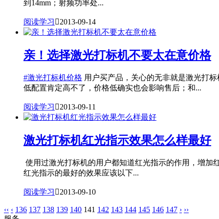
到14mm；射频功率处...
阅读学习

2013-09-14
亲！选择激光打标机不要太在意价格
#激光打标机价格
用户买产品，关心的无非就是激光打标
低配置肯定高不了，价格低确实也会影响售后；和...
阅读学习

2013-09-11
激光打标机红光指示效果怎么样最好
使用过激光打标机的用户都知道红光指示的作用，增加
红光指示的最好的效果应该以下...
阅读学习

2013-09-10
‹‹
‹
136
137
138
139
140
141
142
143
144
145
146
147
›
››
服务