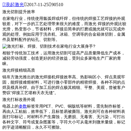

浪起激光

2017-11-25

90510
激光切割提升效率
在家电行业，传统使用氩弧焊或纤焊，但传统的焊接工艺焊接的外观
较差，对下一步的工艺处理带来很大的难度，而激光 焊接的外观比较
光滑，热变形小，节省材料，焊接后简单的打磨或抛光就可以完成外
观的处理。例如应用于洗衣机、冰箱、空调等的合金箱体切割，金属
件及塑料配件的钻孔、切割等。
?
相较于传统加工技术，运用激光切割可提高产品质量降低生产成本，
减轻劳动强度，创造更好的经济效益，受到众多家电生产厂家的青
睐。
激光焊接精细高质
锦帛方激光推出的激光焊接机焊接效率高、热影响区小、焊点美观牢
固，能焊接难熔材料，可进行微小零部件的精密焊接、各种不同的点
焊及模具补焊。由于加工后的焊点极其精细、平整、美观，曾被客户
赞叹“焊接工艺堪称天衣无缝”。
激光打标改善外观
电器上的
参数
标签常用PET、PVC、铜版纸等材料，需先制作标签，
再由人工粘贴，效率低下，且标签易被撕毁。激光则可在各种材料表
面打印标记，对材料不产生腐蚀，无磨损、无毒害、无污染，可打出
各种文字、符号或复杂图案等，字符大小可从毫米到微米量级，标记
的字迹清晰醒目，永久不可擦除。