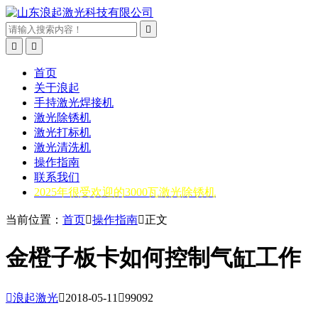



首页
关于浪起
手持激光焊接机
激光除锈机
激光打标机
激光清洗机
操作指南
联系我们
2025年很受欢迎的3000瓦激光除锈机
当前位置：
首页

操作指南

正文
金橙子板卡如何控制气缸工作

浪起激光

2018-05-11

99092