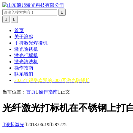



首页
关于浪起
手持激光焊接机
激光除锈机
激光打标机
激光清洗机
操作指南
联系我们
2025年很受欢迎的3000瓦激光除锈机
当前位置：
首页

操作指南

正文
光纤激光打标机在不锈钢上打

浪起激光

2018-06-19

287275