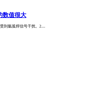
的数值很大
到氩弧焊信号干扰。2....