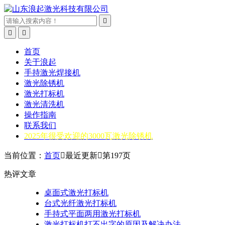



首页
关于浪起
手持激光焊接机
激光除锈机
激光打标机
激光清洗机
操作指南
联系我们
2025年很受欢迎的3000瓦激光除锈机
当前位置：
首页

最近更新

第197页
热评文章
桌面式激光打标机
台式光纤激光打标机
手持式平面两用激光打标机
激光打标机打不出字的原因及解决办法