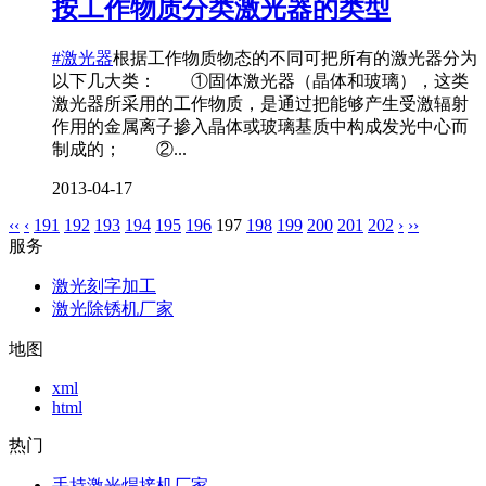
按工作物质分类激光器的类型
#激光器
根据工作物质物态的不同可把所有的激光器分为
以下几大类： ①固体激光器（晶体和玻璃），这类
激光器所采用的工作物质，是通过把能够产生受激辐射
作用的金属离子掺入晶体或玻璃基质中构成发光中心而
制成的； ②...
2013-04-17
‹‹
‹
191
192
193
194
195
196
197
198
199
200
201
202
›
››
服务
激光刻字加工
激光除锈机厂家
地图
xml
html
热门
手持激光焊接机厂家