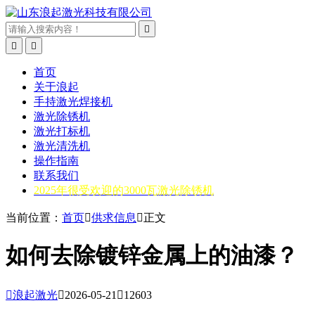



首页
关于浪起
手持激光焊接机
激光除锈机
激光打标机
激光清洗机
操作指南
联系我们
2025年很受欢迎的3000瓦激光除锈机
当前位置：
首页

供求信息

正文
如何去除镀锌金属上的油漆？

浪起激光

2026-05-21

12603