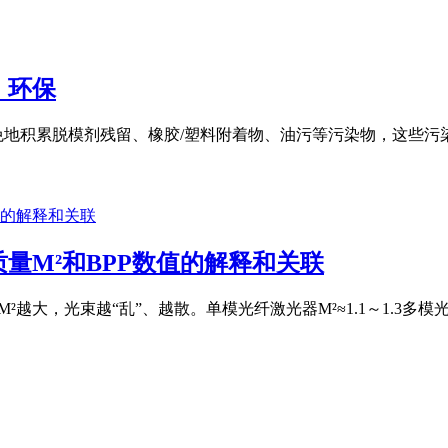
，环保
免地积累脱模剂残留、橡胶/塑料附着物、油污等污染物，这些
量M²和BPP数值的解释和关联
M²越大，光束越“乱”、越散。单模光纤激光器M²≈1.1～1.3多模光纤激