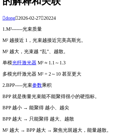
的解释和关联

dong

2026-02-27

20224
1.M²-------光束质量
M² 越
接近 1
，光束越接近
完美高斯光
。
M² 越大，光束越 “乱”、越散。
单模
光纤
激光器
M² ≈ 1.1～1.3
多模光纤激光器 M² = 2～10 甚至更大
2.BPP-----光束
参数
乘积
BPP 就是
衡量光束能不能聚得很小
的硬指标。
BPP
越小
→ 能聚得
越小、越尖
BPP
越大
→ 只能聚得
越大、越散
M² 越大 → BPP 越大 → 聚焦光斑越大，能量越散。