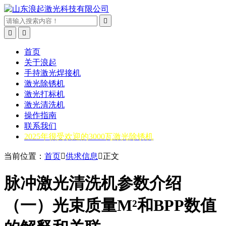



首页
关于浪起
手持激光焊接机
激光除锈机
激光打标机
激光清洗机
操作指南
联系我们
2025年很受欢迎的3000瓦激光除锈机
当前位置：
首页

供求信息

正文
脉冲激光清洗机参数介绍
（一）光束质量M²和BPP数值