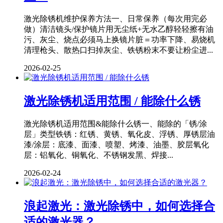
激光除锈机维护保养方法一、日常保养（每次用完必
做）清洁镜头/保护镜片用无尘纸+无水乙醇轻轻擦有油
污、灰尘、烧点必须马上换镜片脏＝功率下降、易烧机
清理枪头、散热口扫掉灰尘、铁锈粉末不要让粉尘进...
2026-02-25
激光除锈机适用范围 / 能除什么锈
激光除锈机适用范围&能除什么锈一、能除的「锈/涂
层」类型铁锈：红锈、黄锈、氧化皮、浮锈、厚锈层油
漆/涂层：底漆、面漆、喷塑、烤漆、油墨、胶层氧化
层：铝氧化、铜氧化、不锈钢发黑、焊接...
2026-02-24
浪起激光：激光除锈中，如何选择合
适的激光器？