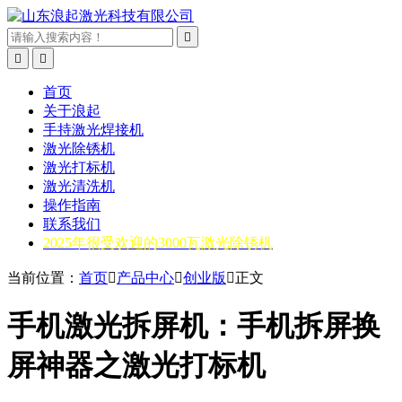



首页
关于浪起
手持激光焊接机
激光除锈机
激光打标机
激光清洗机
操作指南
联系我们
2025年很受欢迎的3000瓦激光除锈机
当前位置：
首页

产品中心

创业版

正文
手机激光拆屏机：手机拆屏换
屏神器之激光打标机