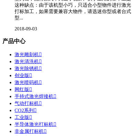
这种缺点：由于该机型小巧，只适合小型物件进行激光
打标加工，如果需要兼容大物件，请选迷你型或者台式
型...
2018-09-03
产品中心
激光雕刻机

激光清洗机

激光除锈机

创业版

激光喷码机

网红版

手持式激光焊接机

气动打标机

CO2系列

工业版

半导体激光打标机

非金属打标机
