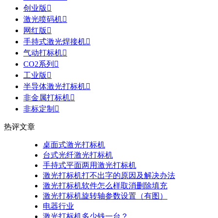
创业版

激光喷码机

网红版

手持式激光焊接机

气动打标机

CO2系列

工业版

半导体激光打标机

非金属打标机

非标定制

热评文章
桌面式激光打标机
台式光纤激光打标机
手持式平面两用激光打标机
激光打标机打不出字的原因及解决办法
激光打标机软件怎么样取消删除填充
激光打标机旋转轴参数设置（有图）
电器行业
激光打标机多少钱一台？