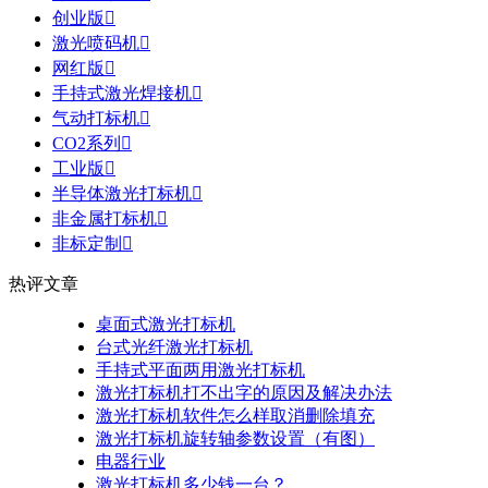
创业版

激光喷码机

网红版

手持式激光焊接机

气动打标机

CO2系列

工业版

半导体激光打标机

非金属打标机

非标定制

热评文章
桌面式激光打标机
台式光纤激光打标机
手持式平面两用激光打标机
激光打标机打不出字的原因及解决办法
激光打标机软件怎么样取消删除填充
激光打标机旋转轴参数设置（有图）
电器行业
激光打标机多少钱一台？