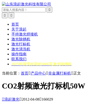



首页
关于浪起
手持激光焊接机
激光除锈机
激光打标机
激光清洗机
操作指南
联系我们
2025年很受欢迎的3000瓦激光除锈机
当前位置：
首页

产品中心

非金属打标机

正文
CO2射频激光打标机50W

浪起激光

2012-04-08

166029