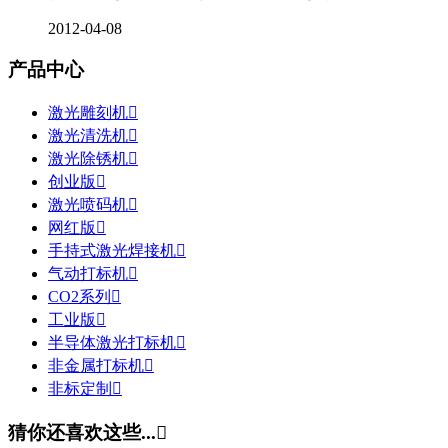
2012-04-08
产品中心
激光雕刻机

激光清洗机

激光除锈机

创业版

激光喷码机

网红版

手持式激光焊接机

气动打标机

CO2系列

工业版

半导体激光打标机

非金属打标机

非标定制

猜你还喜欢这些...
