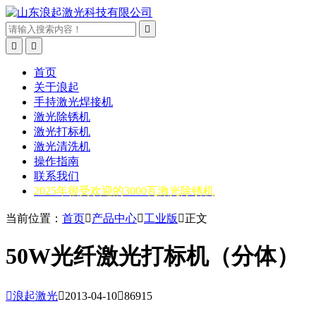



首页
关于浪起
手持激光焊接机
激光除锈机
激光打标机
激光清洗机
操作指南
联系我们
2025年很受欢迎的3000瓦激光除锈机
当前位置：
首页

产品中心

工业版

正文
50W光纤激光打标机（分体）

浪起激光

2013-04-10

86915