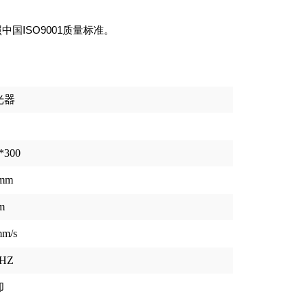
国ISO9001质量标准。
光器
*300
1mm
m
mm/s
0HZ
却