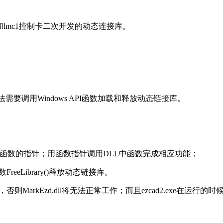
2和lmc1控制卡二次开发的动态连接库。
法需要调用Windows API函数加载和释放动态链接库。
要调用的DLL中函数的指针；用函数指针调用DLL中函数完成相应功能；
reeLibrary()释放动态链接库。
，否则MarkEzd.dll将无法正常工作；而且ezcad2.exe在运行的时候