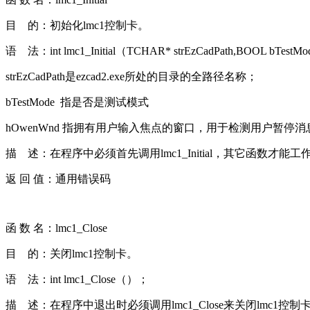
目 的：初始化lmc1控制卡。
语 法：int lmc1_Initial（TCHAR* strEzCadPath,BOOL bTes
strEzCadPath是ezcad2.exe所处的目录的全路径名称；
bTestMode 指是否是测试模式
hOwenWnd 指拥有用户输入焦点的窗口，用于检测用户暂停消
描 述：在程序中必须首先调用lmc1_Initial，其它函数才能工
返 回 值：通用错误码
函 数 名：lmc1_Close
目 的：关闭lmc1控制卡。
语 法：int lmc1_Close（）；
描 述：在程序中退出时必须调用lmc1_Close来关闭lmc1控制