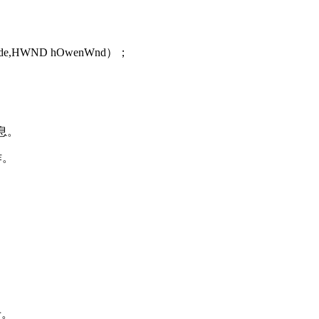
tMode,HWND hOwenWnd）；
息。
作。
卡。