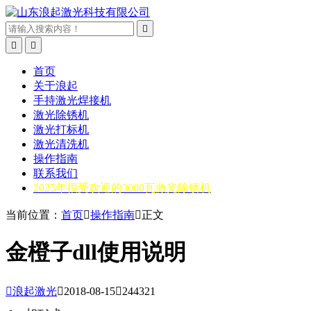



首页
关于浪起
手持激光焊接机
激光除锈机
激光打标机
激光清洗机
操作指南
联系我们
2025年很受欢迎的3000瓦激光除锈机
当前位置：
首页

操作指南

正文
金橙子dll使用说明

浪起激光

2018-08-15

244321