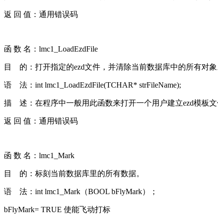
返 回 值：通用错误码
函 数 名：lmc1_LoadEzdFile
目 的：打开指定的ezd文件，并清除当前数据库中的所有对象
语 法：int lmc1_LoadEzdFile(TCHAR* strFileName);
描 述：在程序中一般用此函数来打开一个用户建立ezd模板
返 回 值：通用错误码
函 数 名：lmc1_Mark
目 的：标刻当前数据库里的所有数据。
语 法：int lmc1_Mark（BOOL bFlyMark）；
bFlyMark= TRUE 使能飞动打标