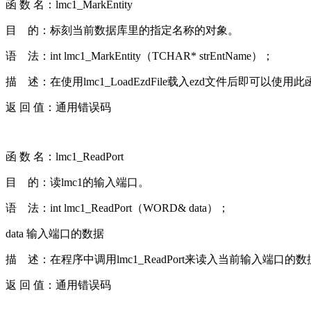
函 数 名：lmc1_MarkEntity
目 的：标刻当前数据库里的指定名称的对象。
语 法：int lmc1_MarkEntity（TCHAR* strEntName）；
描 述：在使用lmc1_LoadEzdFile载入ezd文件后即
返 回 值：通用错误码
函 数 名：lmc1_ReadPort
目 的：读lmc1的输入端口。
语 法：int lmc1_ReadPort（WORD& data）；
data 输入端口的数据
描 述：在程序中调用lmc1_ReadPort来读入当前输入端口的
返 回 值：通用错误码