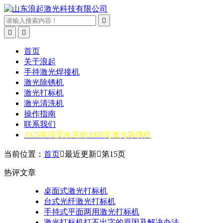



首页
关于浪起
手持激光焊接机
激光除锈机
激光打标机
激光清洗机
操作指南
联系我们
2025年很受欢迎的3000瓦激光除锈机
当前位置：
首页

最近更新

第15页
热评文章
桌面式激光打标机
台式光纤激光打标机
手持式平面两用激光打标机
激光打标机打不出字的原因及解决办法