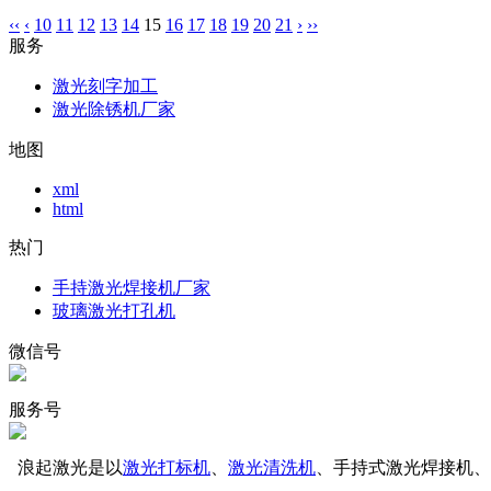
‹‹
‹
10
11
12
13
14
15
16
17
18
19
20
21
›
››
服务
激光刻字加工
激光除锈机厂家
地图
xml
html
热门
手持激光焊接机厂家
玻璃激光打孔机
微信号
服务号
浪起激光是以
激光打标机
、
激光清洗机
、手持式激光焊接机、