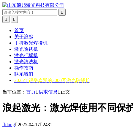



首页
关于浪起
手持激光焊接机
激光除锈机
激光打标机
激光清洗机
操作指南
联系我们
2025年很受欢迎的3000瓦激光除锈机
当前位置：
首页

供求信息

正文
浪起激光：激光焊使用不同保护

dong

2025-04-17

2481