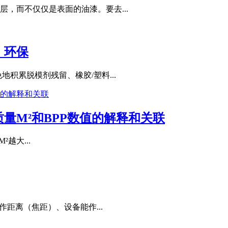
，而不仅仅是表面的油漆。要去...
，环保
积累脱模剂残留、橡胶/塑料...
量M²和BPP数值的解释和关联
²越大...
距离（焦距）、设备能作...