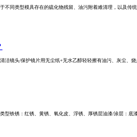
于不同类型模具存在的硫化物残留、油污附着难清理，以及传统
？
清洁镜头/保护镜片用无尘纸+无水乙醇轻轻擦有油污、灰尘、
」类型铁锈：红锈、黄锈、氧化皮、浮锈、厚锈层油漆/涂层：底