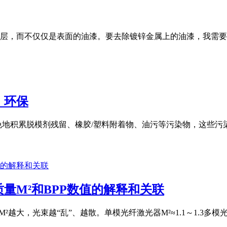
层，而不仅仅是表面的油漆。要去除镀锌金属上的油漆，我需要
，环保
免地积累脱模剂残留、橡胶/塑料附着物、油污等污染物，这些
量M²和BPP数值的解释和关联
M²越大，光束越“乱”、越散。单模光纤激光器M²≈1.1～1.3多模光纤激