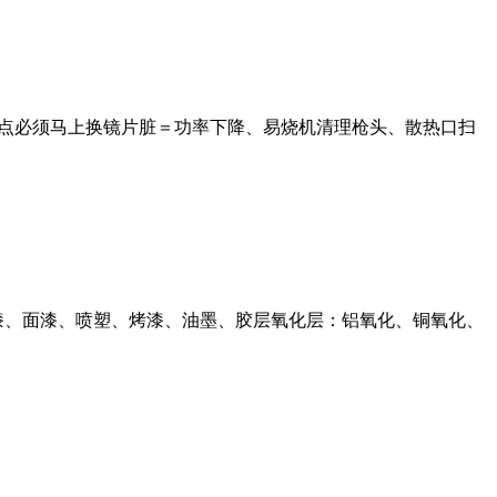
烧点必须马上换镜片脏＝功率下降、易烧机清理枪头、散热口扫
漆、面漆、喷塑、烤漆、油墨、胶层氧化层：铝氧化、铜氧化、