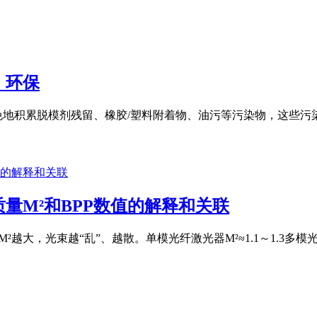
，环保
免地积累脱模剂残留、橡胶/塑料附着物、油污等污染物，这些
量M²和BPP数值的解释和关联
M²越大，光束越“乱”、越散。单模光纤激光器M²≈1.1～1.3多模光纤激