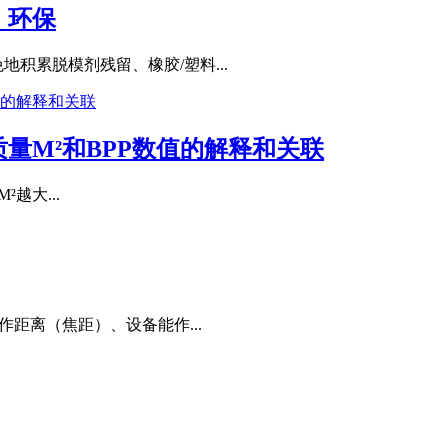
，环保
积累脱模剂残留、橡胶/塑料...
量M²和BPP数值的解释和关联
²越大...
距离（焦距）、设备能作...