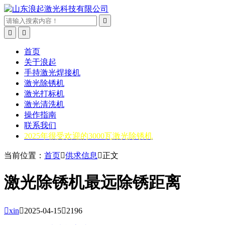



首页
关于浪起
手持激光焊接机
激光除锈机
激光打标机
激光清洗机
操作指南
联系我们
2025年很受欢迎的3000瓦激光除锈机
当前位置：
首页

供求信息

正文
激光除锈机最远除锈距离

xin

2025-04-15

2196