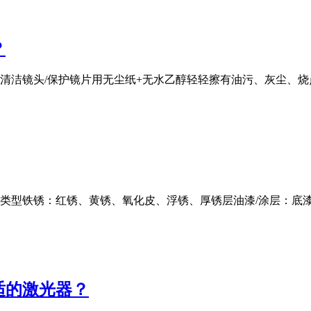
？
清洁镜头/保护镜片用无尘纸+无水乙醇轻轻擦有油污、灰尘、
」类型铁锈：红锈、黄锈、氧化皮、浮锈、厚锈层油漆/涂层：底
适的激光器？