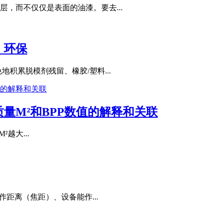
，而不仅仅是表面的油漆。要去...
，环保
积累脱模剂残留、橡胶/塑料...
量M²和BPP数值的解释和关联
²越大...
距离（焦距）、设备能作...