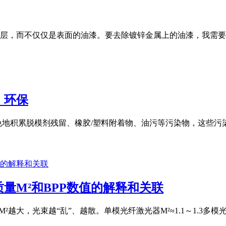
层，而不仅仅是表面的油漆。要去除镀锌金属上的油漆，我需要
，环保
免地积累脱模剂残留、橡胶/塑料附着物、油污等污染物，这些
量M²和BPP数值的解释和关联
M²越大，光束越“乱”、越散。单模光纤激光器M²≈1.1～1.3多模光纤激