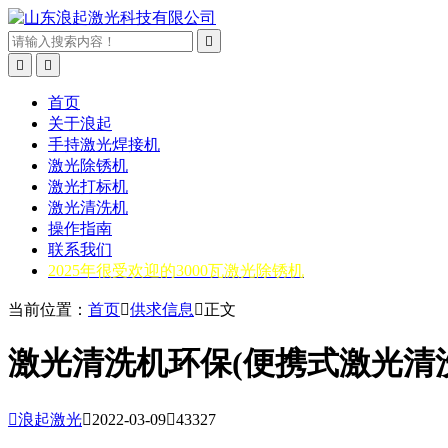



首页
关于浪起
手持激光焊接机
激光除锈机
激光打标机
激光清洗机
操作指南
联系我们
2025年很受欢迎的3000瓦激光除锈机
当前位置：
首页

供求信息

正文
激光清洗机环保(便携式激光清

浪起激光

2022-03-09

43327