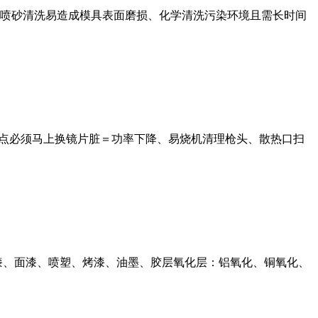
喷砂清洗易造成模具表面磨损、化学清洗污染环境且需长时间
烧点必须马上换镜片脏＝功率下降、易烧机清理枪头、散热口扫
漆、面漆、喷塑、烤漆、油墨、胶层氧化层：铝氧化、铜氧化、