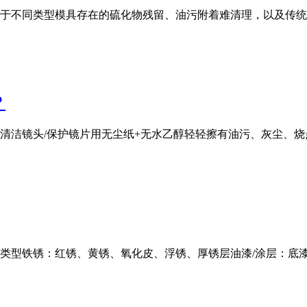
于不同类型模具存在的硫化物残留、油污附着难清理，以及传统
？
清洁镜头/保护镜片用无尘纸+无水乙醇轻轻擦有油污、灰尘、
」类型铁锈：红锈、黄锈、氧化皮、浮锈、厚锈层油漆/涂层：底