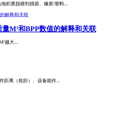
积累脱模剂残留、橡胶/塑料...
量M²和BPP数值的解释和关联
²越大...
距离（焦距）、设备能作...