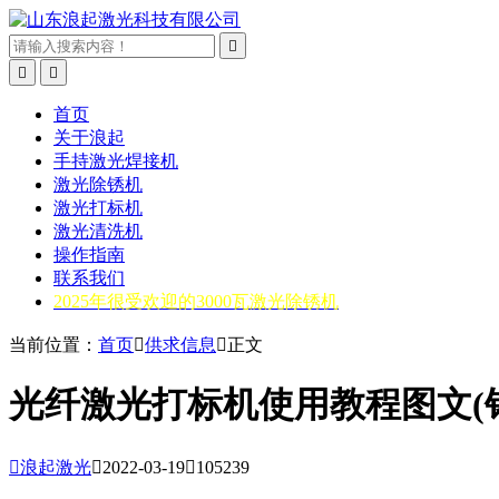



首页
关于浪起
手持激光焊接机
激光除锈机
激光打标机
激光清洗机
操作指南
联系我们
2025年很受欢迎的3000瓦激光除锈机
当前位置：
首页

供求信息

正文
光纤激光打标机使用教程图文(

浪起激光

2022-03-19

105239