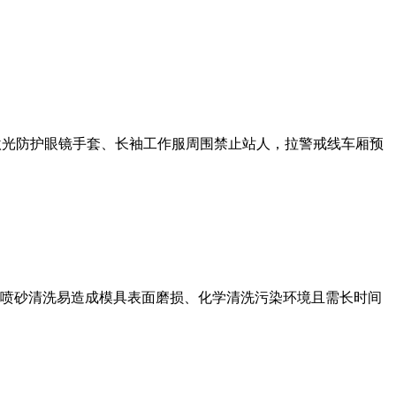
护激光防护眼镜手套、长袖工作服周围禁止站人，拉警戒线车厢预
喷砂清洗易造成模具表面磨损、化学清洗污染环境且需长时间