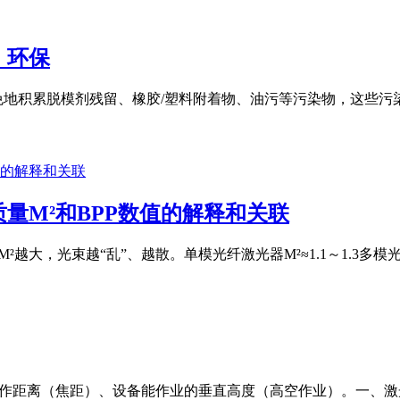
，环保
免地积累脱模剂残留、橡胶/塑料附着物、油污等污染物，这些
量M²和BPP数值的解释和关联
M²越大，光束越“乱”、越散。单模光纤激光器M²≈1.1～1.3多模光纤激
工作距离（焦距）、设备能作业的垂直高度（高空作业）。一、