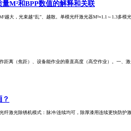
量M²和BPP数值的解释和关联
M²越大，光束越“乱”、越散。单模光纤激光器M²≈1.1～1.3多模光纤激
工作距离（焦距）、设备能作业的垂直高度（高空作业）。一、
厢？
00W光纤激光除锈机模式：脉冲/连续均可，除厚漆用连续更快防