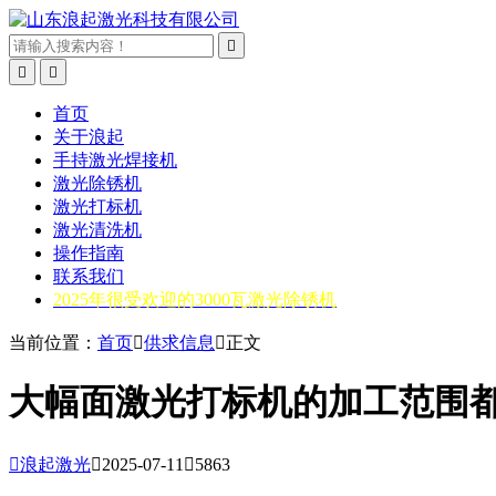



首页
关于浪起
手持激光焊接机
激光除锈机
激光打标机
激光清洗机
操作指南
联系我们
2025年很受欢迎的3000瓦激光除锈机
当前位置：
首页

供求信息

正文
大幅面激光打标机的加工范围

浪起激光

2025-07-11

5863