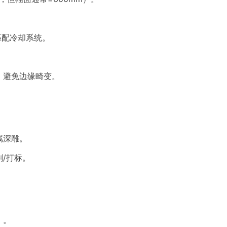
匹配冷却系统。
），避免边缘畸变。
金属深雕。
割/打标。
。
）。