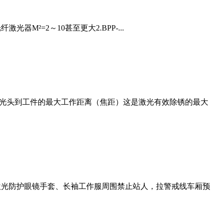
光器M²=2～10甚至更大2.BPP-...
激光头到工件的最大工作距离（焦距）这是激光有效除锈的最大
护激光防护眼镜手套、长袖工作服周围禁止站人，拉警戒线车厢预