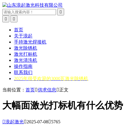



首页
关于浪起
手持激光焊接机
激光除锈机
激光打标机
激光清洗机
操作指南
联系我们
2025年很受欢迎的3000瓦激光除锈机
当前位置：
首页

供求信息

正文
大幅面激光打标机有什么优势

浪起激光

2025-07-08

5765