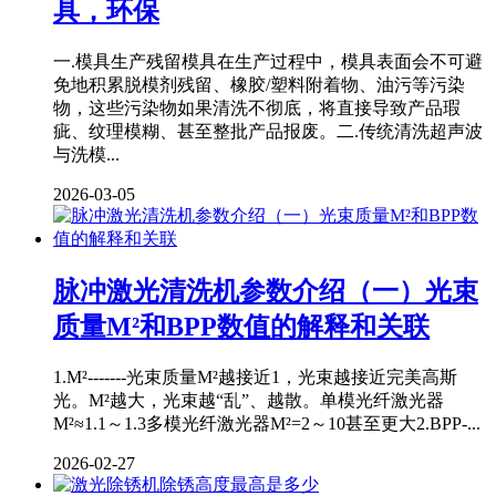
具，环保
一.模具生产残留模具在生产过程中，模具表面会不可避
免地积累脱模剂残留、橡胶/塑料附着物、油污等污染
物，这些污染物如果清洗不彻底，将直接导致产品瑕
疵、纹理模糊、甚至整批产品报废。二.传统清洗超声波
与洗模...
2026-03-05
脉冲激光清洗机参数介绍（一）光束
质量M²和BPP数值的解释和关联
1.M²-------光束质量M²越接近1，光束越接近完美高斯
光。M²越大，光束越“乱”、越散。单模光纤激光器
M²≈1.1～1.3多模光纤激光器M²=2～10甚至更大2.BPP-...
2026-02-27