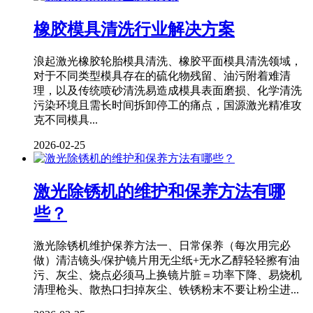
橡胶模具清洗行业解决方案
浪起激光橡胶轮胎模具清洗、橡胶平面模具清洗领域，
对于不同类型模具存在的硫化物残留、油污附着难清
理，以及传统喷砂清洗易造成模具表面磨损、化学清洗
污染环境且需长时间拆卸停工的痛点，国源激光精准攻
克不同模具...
2026-02-25
激光除锈机的维护和保养方法有哪
些？
激光除锈机维护保养方法一、日常保养（每次用完必
做）清洁镜头/保护镜片用无尘纸+无水乙醇轻轻擦有油
污、灰尘、烧点必须马上换镜片脏＝功率下降、易烧机
清理枪头、散热口扫掉灰尘、铁锈粉末不要让粉尘进...